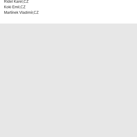
Řídel Karel,CZ
Koki Emil,CZ
Martínek Vladimír,CZ