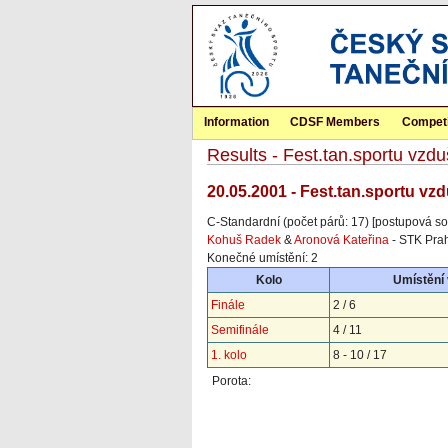
Information
CDSF Members
Competi
Results - Fest.tan.sportu vzdu
20.05.2001 - Fest.tan.sportu vzd
C-Standardní (počet párů: 17) [postupová so
Kohuš Radek
&
Aronová Kateřina
- STK Pra
Konečné umístění: 2
Kolo
Umístění
Finále
2 / 6
Semifinále
4 / 11
1. kolo
8 - 10 / 17
Porota: