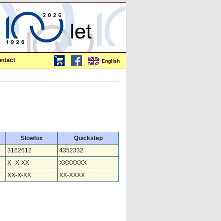
ntact
English
Slowfox
Quickstep
3162612
4352332
X--X-XX
XXXXXXX
XX-X-XX
XX-XXXX