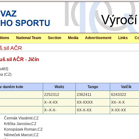
tions
National Team
Section
Media
Advertisement
Links
Co
š.sil AČR
uš.sil AČR - Jičín
utěž]
ha (CZ)
 v daném kole
Waltz
Tango
Valčík
2252312
2362411
6243322
X--X-XX
XX-XXXX
XX--X-X
X--X-X-
XX-X-XX
X-XX-XX
Čermák Vlastimil,CZ
Krtička Jaroslav,CZ
Konopásek Roman,CZ
Němeček Marcel,CZ