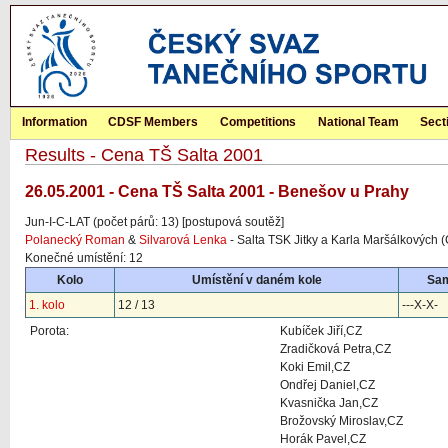
Information
CDSF Members
Competitions
National Team
Sect
Results - Cena TŠ Salta 2001
26.05.2001 - Cena TŠ Salta 2001 - Benešov u Prahy
Jun-I-C-LAT (počet párů: 13) [postupová soutěž]
Polanecký Roman
&
Silvarová Lenka
- Salta TSK Jitky a Karla Maršálkových 
Konečné umístění: 12
Kolo
Umístění v daném kole
Sa
1. kolo
12 / 13
---X-X-
Porota:
Kubíček Jiří,CZ
Zradičková Petra,CZ
Koki Emil,CZ
Ondřej Daniel,CZ
Kvasnička Jan,CZ
Brožovský Miroslav,CZ
Horák Pavel,CZ