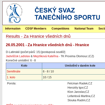
Information
CDSF Members
Competitions
National Team
Sect
Results - Za Hranice všedních dnů
26.05.2001 - Za Hranice všedních dnů - Hranice
D-Latinské (počet párů: 15) [postupová soutěž]
Jadviščok Ladislav
&
Mejzlíková Kateřina
- TK Proxima Olomouc (CZ)
Konečné umístění: 6 - 8
Kolo
Umístění v daném kole
Semifinále
6 - 8 / 10
1. kolo
10 / 15
Porota:
Felcman Radek,CZ
Henzély Igor,CZ
Klon Jaroslav,CZ
Lefantová Martina,CZ
Slouka Radim,CZ