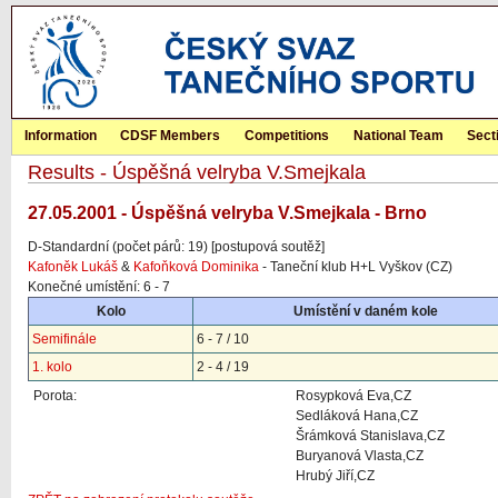
Information
CDSF Members
Competitions
National Team
Sect
Results - Úspěšná velryba V.Smejkala
27.05.2001 - Úspěšná velryba V.Smejkala - Brno
D-Standardní (počet párů: 19) [postupová soutěž]
Kafoněk Lukáš
&
Kafoňková Dominika
- Taneční klub H+L Vyškov (CZ)
Konečné umístění: 6 - 7
Kolo
Umístění v daném kole
Semifinále
6 - 7 / 10
1. kolo
2 - 4 / 19
Porota:
Rosypková Eva,CZ
Sedláková Hana,CZ
Šrámková Stanislava,CZ
Buryanová Vlasta,CZ
Hrubý Jiří,CZ