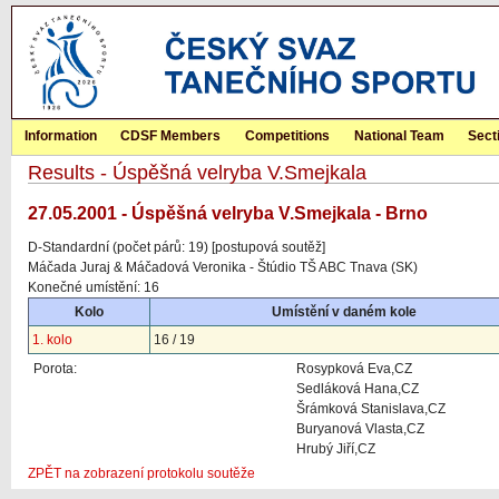
Information
CDSF Members
Competitions
National Team
Sect
Results - Úspěšná velryba V.Smejkala
27.05.2001 - Úspěšná velryba V.Smejkala - Brno
D-Standardní (počet párů: 19) [postupová soutěž]
Máčada Juraj & Máčadová Veronika - Štúdio TŠ ABC Tnava (SK)
Konečné umístění: 16
Kolo
Umístění v daném kole
1. kolo
16 / 19
Porota:
Rosypková Eva,CZ
Sedláková Hana,CZ
Šrámková Stanislava,CZ
Buryanová Vlasta,CZ
Hrubý Jiří,CZ
ZPĚT na zobrazení protokolu soutěže