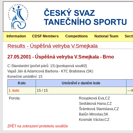
Information
CDSF Members
Competitions
National Team
Sect
Results - Úspěšná velryba V.Smejkala
27.05.2001 - Úspěšná velryba V.Smejkala - Brno
C-Standardní (počet párů: 15) [postupová soutěž]
Vajaš Ján & Adamcová Barbora - KTC Bratislava (SK)
Konečné umístění: 15
Kolo
Umístění v daném kole
1. kolo
15 / 15
---
Porota:
Rosypková Eva,CZ
Sedláková Hana,CZ
Šrámková Stanislava,CZ
Balůn Miroslav,SK
Kosmák Václav,CZ
ZPĚT na zobrazení protokolu soutěže