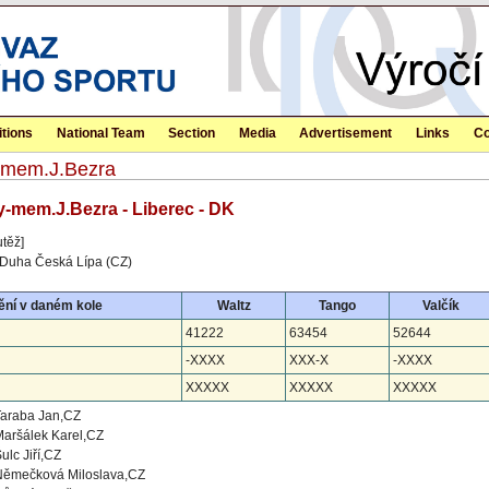
tions
National Team
Section
Media
Advertisement
Links
Co
y-mem.J.Bezra
y-mem.J.Bezra - Liberec - DK
utěž]
 Duha Česká Lípa (CZ)
ění v daném kole
Waltz
Tango
Valčík
41222
63454
52644
-XXXX
XXX-X
-XXXX
XXXXX
XXXXX
XXXXX
Taraba Jan,CZ
aršálek Karel,CZ
ulc Jiří,CZ
Němečková Miloslava,CZ