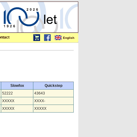
ntact
English
Slowfox
Quickstep
52222
43643
XXXXX
XXXX-
XXXXX
XXXXX