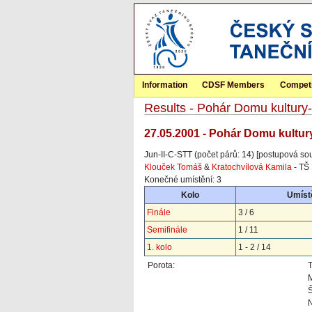
Information
CDSF Members
Competi
Results - Pohár Domu kultur
27.05.2001 - Pohár Domu kultur
Jun-II-C-STT (počet párů: 14) [postupová so
Klouček Tomáš
&
Kratochvílová Kamila
- TŠ
Konečné umístění: 3
Kolo
Umíst
Finále
3 / 6
Semifinále
1 / 11
1. kolo
1 - 2 / 14
Porota:
M
Š