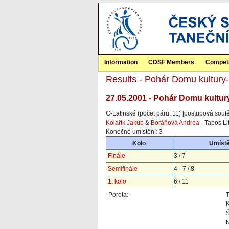
Information
CDSF Members
Competi
Results - Pohár Domu kultur
27.05.2001 - Pohár Domu kultur
C-Latinské (počet párů: 11) [postupová sout
Kolařík Jakub
&
Boráňová Andrea
- Tapos Li
Konečné umístění: 3
Kolo
Umístě
Finále
3 / 7
Semifinále
4 - 7 / 8
1. kolo
6 / 11
Porota:
Š