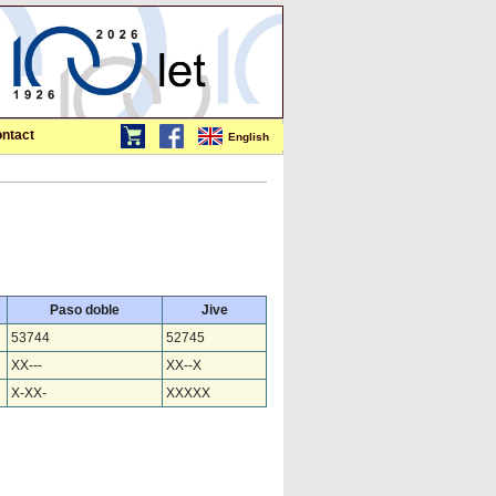
ntact
English
Paso doble
Jive
53744
52745
XX---
XX--X
X-XX-
XXXXX