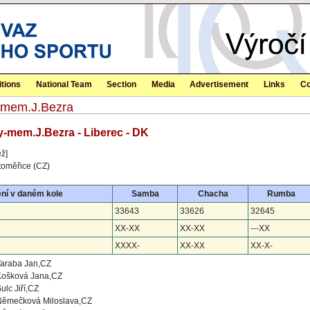
tions
National Team
Section
Media
Advertisement
Links
Co
y-mem.J.Bezra
y-mem.J.Bezra - Liberec - DK
ěž]
toměřice (CZ)
ní v daném kole
Samba
Chacha
Rumba
33643
33626
32645
XX-XX
XX-XX
---XX
XXXX-
XX-XX
XX-X-
Taraba Jan,CZ
Košková Jana,CZ
ulc Jiří,CZ
Němečková Miloslava,CZ