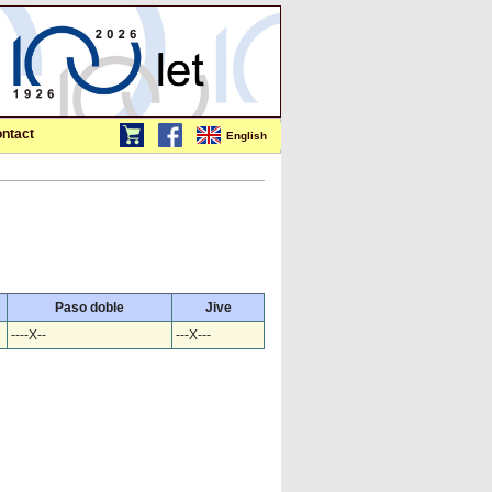
ntact
English
Paso doble
Jive
----X--
---X---