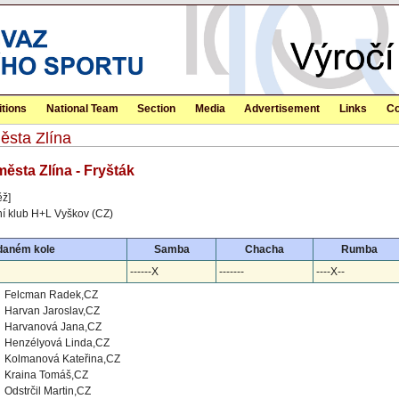
tions
National Team
Section
Media
Advertisement
Links
Co
ěsta Zlína
města Zlína - Fryšták
ěž]
í klub H+L Vyškov (CZ)
daném kole
Samba
Chacha
Rumba
------X
-------
----X--
Felcman Radek,CZ
Harvan Jaroslav,CZ
Harvanová Jana,CZ
Henzélyová Linda,CZ
Kolmanová Kateřina,CZ
Kraina Tomáš,CZ
Odstrčil Martin,CZ