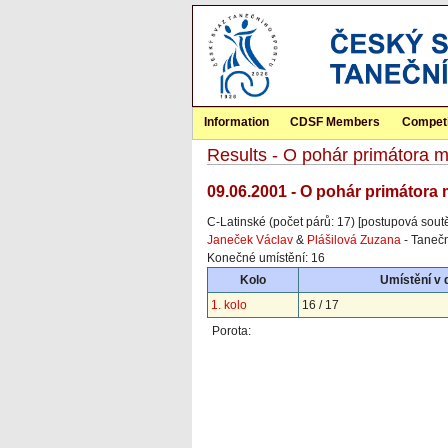
Information
CDSF Members
Competi
Results - O pohár primátora m
09.06.2001 - O pohár primátora 
C-Latinské (počet párů: 17) [postupová sout
Janeček Václav
&
Plášilová Zuzana
- Tanečn
Konečné umístění: 16
Kolo
Umístění v 
1. kolo
16 / 17
Porota: