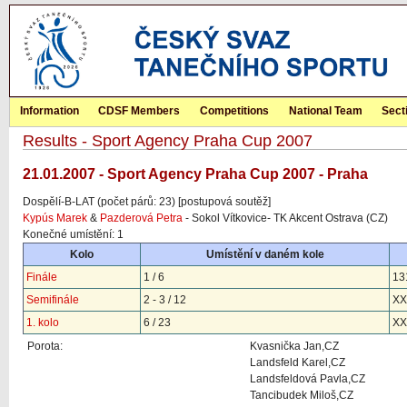
Information
CDSF Members
Competitions
National Team
Sect
Results - Sport Agency Praha Cup 2007
21.01.2007 - Sport Agency Praha Cup 2007 - Praha
Dospělí-B-LAT (počet párů: 23) [postupová soutěž]
Kypús Marek
&
Pazderová Petra
- Sokol Vítkovice- TK Akcent Ostrava (CZ)
Konečné umístění: 1
Kolo
Umístění v daném kole
Finále
1 / 6
13
Semifinále
2 - 3 / 12
XX
1. kolo
6 / 23
XX
Porota:
Kvasnička Jan,CZ
Landsfeld Karel,CZ
Landsfeldová Pavla,CZ
Tancibudek Miloš,CZ