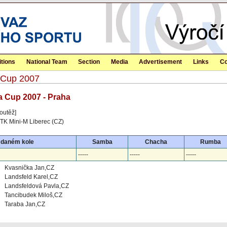
tions
National Team
Section
Media
Advertisement
Links
Co
a Cup 2007
a Cup 2007 - Praha
outěž]
TK Mini-M Liberec (CZ)
 daném kole
Samba
Chacha
Rumba
-----
-----
-----
Kvasnička Jan,CZ
Landsfeld Karel,CZ
Landsfeldová Pavla,CZ
Tancibudek Miloš,CZ
Taraba Jan,CZ