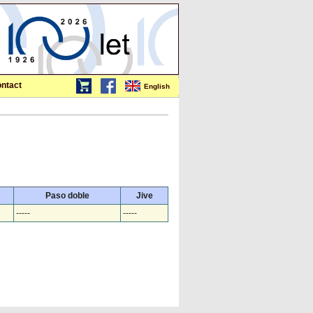
ntact
English
Paso doble
Jive
-----
-----