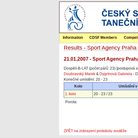
Information
CDSF Members
Competi
Results - Sport Agency Prah
21.01.2007 - Sport Agency Prah
Dospělí-B-LAT (počet párů: 23) [postupová s
Doubravský Marek
&
Dygrínová Gabriela
- D
Konečné umístění: 20 - 23
Kolo
Umístění v
1. kolo
20 - 23 / 23
Porota:
ZPĚT na zobrazení protokolu soutěže