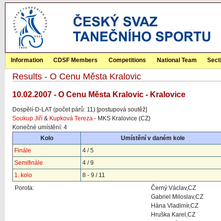
Information
CDSF Members
Competitions
National Team
Sect
Results - O Cenu Města Kralovic
10.02.2007 - O Cenu Města Kralovic - Kralovice
Dospělí-D-LAT (počet párů: 11) [postupová soutěž]
Soukup Jiří
&
Kupková Tereza
- MKS Kralovice (CZ)
Konečné umístění: 4
Kolo
Umístění v daném kole
Finále
4 / 5
Semifinále
4 / 9
1. kolo
8 - 9 / 11
Porota:
Černý Václav,CZ
Gabriel Miloslav,CZ
Hána Vladimír,CZ
Hruška Karel,CZ