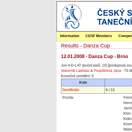
Information
CDSF Members
Competi
Results - Danza Cup
12.01.2008 - Danza Cup - Brno
Jun-II-D-LAT (počet párů: 10) [postupová sou
Voborník Ladislav
&
Pospíšilová Jana
- TS M
Konečné umístění: 6
Kolo
Semifinále
6 / 10
Porota:
Felc
Henzé
Janč
Klon 
Koko
Kosm
Mato