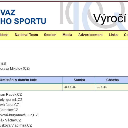
tions
National Team
Section
Media
Advertisement
Links
Co
těž]
orava Mikulov (CZ)
Umístění v daném kole
Samba
Chacha
-XXX-X-
---X-X-
man Radek,CZ
ly Igor ml.,CZ
ová Jana,CZ
Jaroslav,CZ
tková-buryanová Luc,CZ
ák Václav,CZ
ušková Vladimíra,CZ