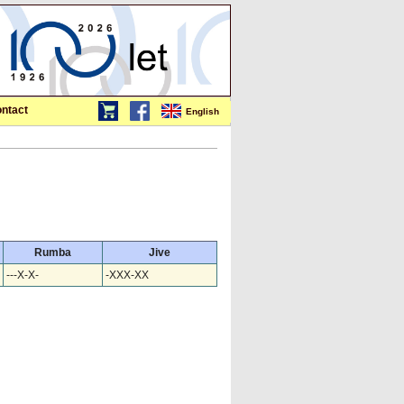
ntact
English
Rumba
Jive
---X-X-
-XXX-XX