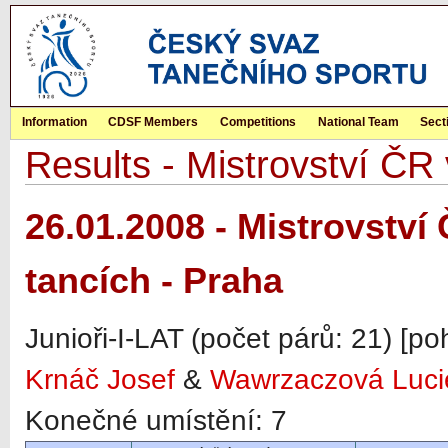
Information
CDSF Members
Competitions
National Team
Sect
Results - Mistrovství ČR
26.01.2008 - Mistrovství
tancích - Praha
Junioři-I-LAT (počet párů: 21) [p
Krnáč Josef
&
Wawrzaczová Luci
Konečné umístění: 7