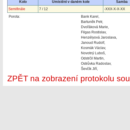
Kolo
Umístění v daném kole
Samba
Semifinále
7 / 12
-XXX-X-X-XX
Porota:
Bank Karel,
Bartuněk Petr,
Dvořáková Marie,
Filgas Rostislav,
Henzélyová Jaroslava,
Janoud Rudolf,
Kosmák Václav,
Novotný Luboš,
Odstrčil Martin,
Ostrůvka Radoslav,
Ševčík Jiří,
ZPĚT na zobrazení protokolu sou