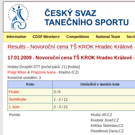
Information
CDSF Members
Competitions
National Team
Sect
Results - Novoroční cena TŠ KROK Hradec Králové
17.01.2009 - Novoroční cena TŠ KROK Hradec Králové 
Hobby-Dospělí-STT (počet párů: 21) [hobby]
Prágr Milan
&
Prágrová Ivana
- Kladno (CZ)
Konečné umístění: 3
Kolo
Umístění v daném kole
Finále
3 / 6
Semifinále
1 - 2 / 12
1. kolo
2 - 3 / 21
Porota:
Hrubý Jiří,CZ
Koubek Josef,CZ
Krtička Stanislav,CZ
Pavelková Dana,CZ