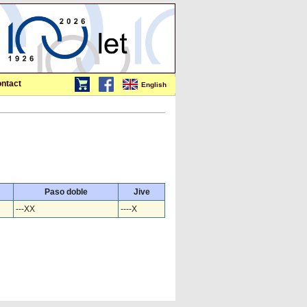
ntact
English
Paso doble
Jive
---XX
----X