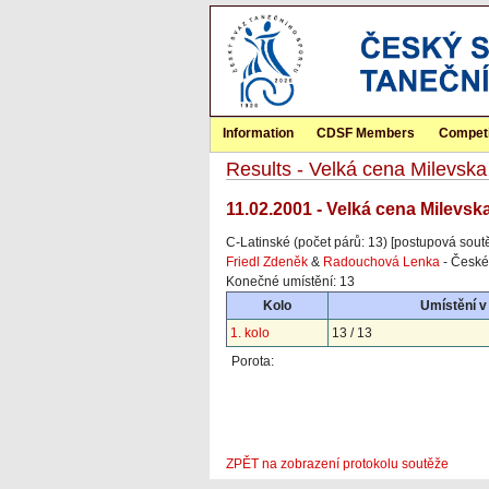
Information
CDSF Members
Competi
Results - Velká cena Milevska
11.02.2001 - Velká cena Milevsk
C-Latinské (počet párů: 13) [postupová sout
Friedl Zdeněk
&
Radouchová Lenka
- České
Konečné umístění: 13
Kolo
Umístění v
1. kolo
13 / 13
Porota:
ZPĚT na zobrazení protokolu soutěže