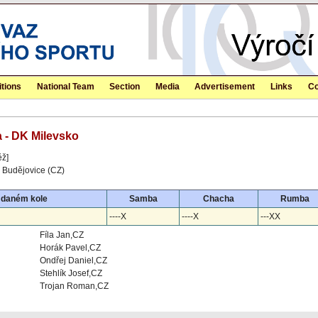
tions
National Team
Section
Media
Advertisement
Links
Co
a - DK Milevsko
ěž]
 Budějovice (CZ)
 daném kole
Samba
Chacha
Rumba
----X
----X
---XX
Fíla Jan,CZ
Horák Pavel,CZ
Ondřej Daniel,CZ
Stehlík Josef,CZ
Trojan Roman,CZ