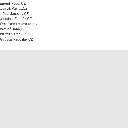
Janoud Rudol,CZ
Kosmák Václav,CZ
učera Jaroslav,CZ
Landsfeld Zdeněk,CZ
Němečková Miloslava,CZ
Novotná Jana,CZ
dstrčil Martin,CZ
Ostrůvka Radoslav,CZ