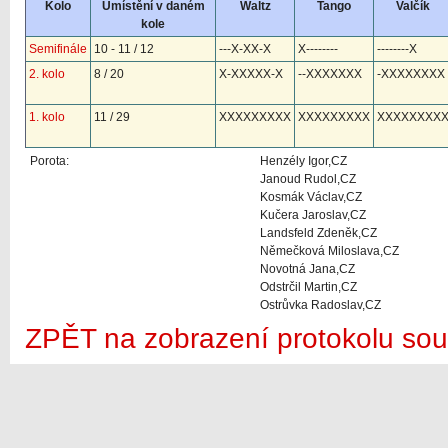
Kolo
Umístění v daném
Waltz
Tango
Valčík
kole
Semifinále
10 - 11 / 12
---X-XX-X
X--------
--------X
2. kolo
8 / 20
X-XXXXX-X
--XXXXXXX
-XXXXXXXX
1. kolo
11 / 29
XXXXXXXXX
XXXXXXXXX
XXXXXXXX
Porota:
Henzély Igor,CZ
Janoud Rudol,CZ
Kosmák Václav,CZ
Kučera Jaroslav,CZ
Landsfeld Zdeněk,CZ
Němečková Miloslava,CZ
Novotná Jana,CZ
Odstrčil Martin,CZ
Ostrůvka Radoslav,CZ
ZPĚT na zobrazení protokolu sou