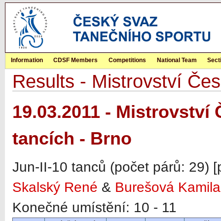
Information
CDSF Members
Competitions
National Team
Sect
Results - Mistrovství Čes
19.03.2011 - Mistrovství 
tancích - Brno
Jun-II-10 tanců (počet párů: 29) 
Skalský René
&
Burešová Kamila
Konečné umístění: 10 - 11