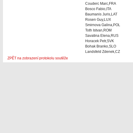
Couderc Marc,FRA
Bosco Fabio,ITA
Baumanis Juris,LAT
Rosen Guy,LUX
Smirnova Galina,POL
Toth Istvan,ROM
Savatina Elena,RUS
Horacek Petr,SVK
Bohak Branko,SLO
Landsfeld Zdenek,CZ
ZPĚT na zobrazení protokolu soutěže