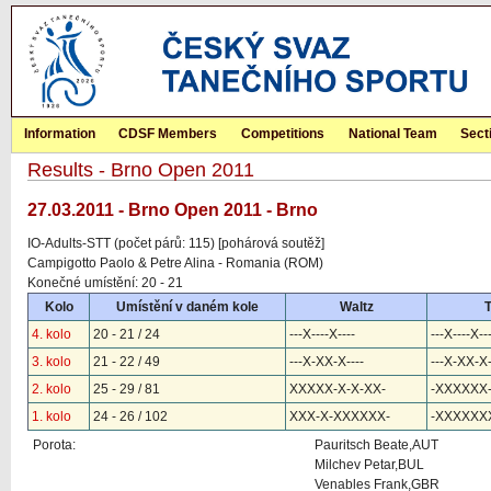
Information
CDSF Members
Competitions
National Team
Sect
Results - Brno Open 2011
27.03.2011 - Brno Open 2011 - Brno
IO-Adults-STT (počet párů: 115) [pohárová soutěž]
Campigotto Paolo & Petre Alina - Romania (ROM)
Konečné umístění: 20 - 21
Kolo
Umístění v daném kole
Waltz
4. kolo
20 - 21 / 24
---X----X----
---X----X--
3. kolo
21 - 22 / 49
---X-XX-X----
---X-XX-X
2. kolo
25 - 29 / 81
XXXXX-X-X-XX-
-XXXXXX-
1. kolo
24 - 26 / 102
XXX-X-XXXXXX-
-XXXXXX
Porota:
Pauritsch Beate,AUT
Milchev Petar,BUL
Venables Frank,GBR