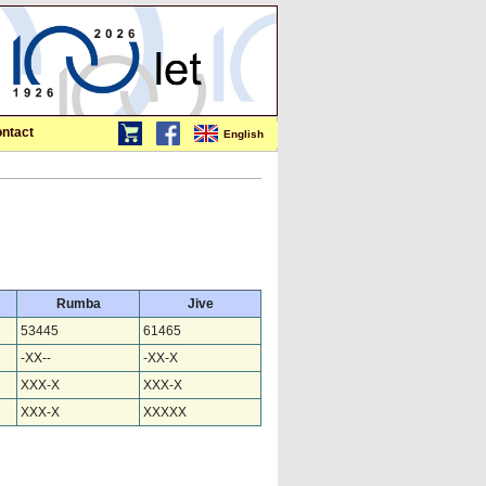
ntact
English
Rumba
Jive
53445
61465
-XX--
-XX-X
XXX-X
XXX-X
XXX-X
XXXXX