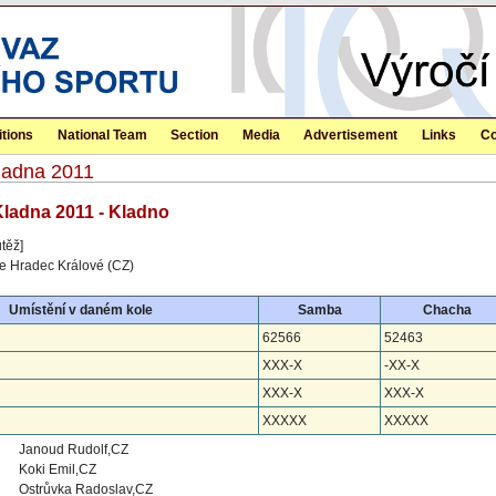
tions
National Team
Section
Media
Advertisement
Links
Co
Kladna 2011
Kladna 2011 - Kladno
těž]
ie Hradec Králové (CZ)
Umístění v daném kole
Samba
Chacha
62566
52463
XXX-X
-XX-X
XXX-X
XXX-X
XXXXX
XXXXX
Janoud Rudolf,CZ
Koki Emil,CZ
Ostrůvka Radoslav,CZ