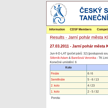
Information
CDSF Members
Competi
Results - Jarní pohár města 
27.03.2011 - Jarní pohár města 
Jun-II-D-LAT (počet párů: 32) [postupová sou
Silbrník Adam
&
Barešová Veronika
- TK Lin
Konečné umístění: 6
Kolo
Finále
6 / 6
Semifinále
5 - 6 / 13
2. kolo
4 / 23
1. kolo
2 - 5 / 32
Porota: