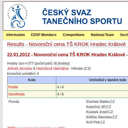
Information
CDSF Members
Competitions
National Team
Sect
Results - Novoroční cena TŠ KROK Hradec Králové
22.01.2012 - Novoroční cena TŠ KROK Hradec Králové -
Hobby-Jun-I-STT (počet párů: 8) [hobby]
Jelínek Jaroslav
&
Hanušová Valentýna
- Hlinsko (CZ)
Konečné umístění: 4
Kolo
Umístění v daném kole
Finále
4 / 4
Semifinále
4 / 8
Porota:
Elschek Walter,CZ
Kopečný Jiří,CZ
Koubek Josef,CZ
Krtička Stanislav,CZ
Król Petr,CZ