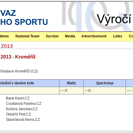
tions
National Team
Section
Media
Advertisement
Links
Co
 2013
2013 - Kroměříž
 Gradace Kroměříž (CZ)
ístění v daném kole
Waltz
Quickstep
----X
---X-
-----
Bank Karel,CZ
Coufalová Pavlína,CZ
Kučera Jaroslav,CZ
Odstrčil Petr,CZ
Starečková Alena,CZ