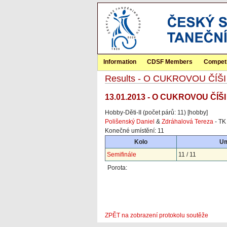
Information
CDSF Members
Competi
Results - O CUKROVOU ČÍŠI
13.01.2013 - O CUKROVOU ČÍŠI 
Hobby-Děti-II (počet párů: 11) [hobby]
Polišenský Daniel
&
Zdráhalová Tereza
- TK
Konečné umístění: 11
Kolo
Um
Semifinále
11 / 11
Porota:
ZPĚT na zobrazení protokolu soutěže