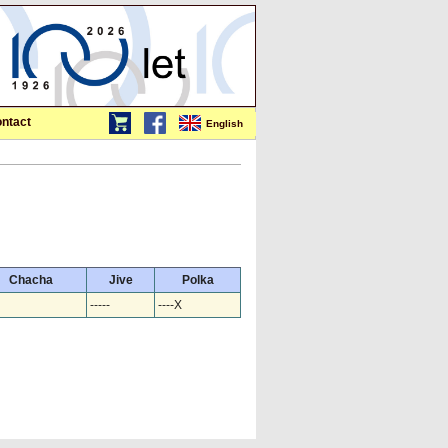
ntact
English
Chacha
Jive
Polka
-----
----X