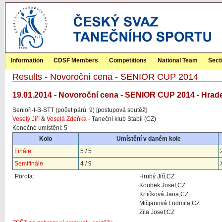
Information
CDSF Members
Competitions
National Team
Sect
Results - Novoroční cena - SENIOR CUP 2014
19.01.2014 - Novoroční cena - SENIOR CUP 2014 - Hrad
Senioři-I-B-STT (počet párů: 9) [postupová soutěž]
Veselý Jiří
&
Veselá Zdeňka
- Taneční klub Stabil (CZ)
Konečné umístění: 5
Kolo
Umístění v daném kole
Finále
5 / 5
Semifinále
4 / 9
Porota:
Hrubý Jiří,CZ
Koubek Josef,CZ
Krtičková Jana,CZ
Mičjanová Ludmila,CZ
Zita Josef,CZ