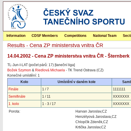
Information
CDSF Members
Competitions
National Team
Sect
Results - Cena ZP ministerstva vnitra ČR
14.04.2002 - Cena ZP ministerstva vnitra ČR - Šternberk
TL-Jun-I-LAT (počet párů: 17) [taneční liga]
Božek Szymon
&
Riedlová Michaela
- TK Trend Ostrava (CZ)
Konečné umístění: 1
Kolo
Umístění v daném kole
Sam
Finále
1 / 7
1111111
Semifinále
1 / 11
XXXXXXX
1. kolo
1 - 3 / 17
XXXXXXX
Porota:
Harvan Jaroslav,CZ
Henzélyová Jaroslava,CZ
Chlopčík Zdeněk,CZ
Krtička Jaroslav,CZ