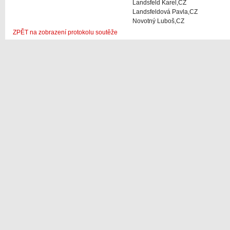
Landsfeld Karel,CZ
Landsfeldová Pavla,CZ
Novotný Luboš,CZ
ZPĚT na zobrazení protokolu soutěže