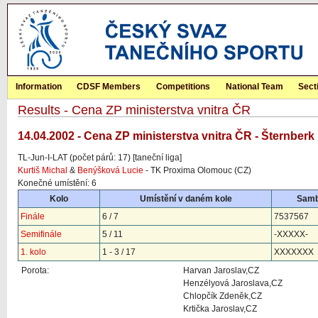
Information
CDSF Members
Competitions
National Team
Sect
Results - Cena ZP ministerstva vnitra ČR
14.04.2002 - Cena ZP ministerstva vnitra ČR - Šternberk
TL-Jun-I-LAT (počet párů: 17) [taneční liga]
Kurtiš Michal
&
Benýšková Lucie
- TK Proxima Olomouc (CZ)
Konečné umístění: 6
Kolo
Umístění v daném kole
Sam
Finále
6 / 7
7537567
Semifinále
5 / 11
-XXXXX-
1. kolo
1 - 3 / 17
XXXXXXX
Porota:
Harvan Jaroslav,CZ
Henzélyová Jaroslava,CZ
Chlopčík Zdeněk,CZ
Krtička Jaroslav,CZ