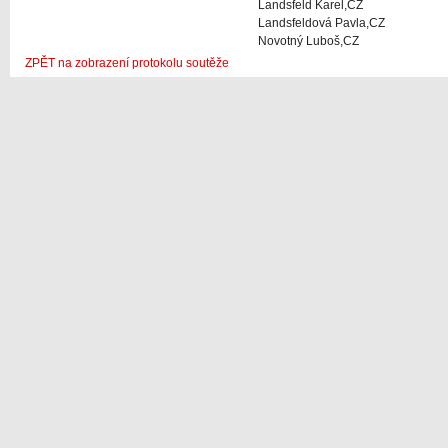
Landsfeld Karel,CZ
Landsfeldová Pavla,CZ
Novotný Luboš,CZ
ZPĚT na zobrazení protokolu soutěže