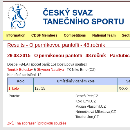
Information
CDSF Members
Competitions
National Team
Sect
Results - O perníkovou pantofli - 48.ročník
29.03.2015 - O perníkovou pantofli - 48.ročník - Pardubi
Dospělí-B-LAT (počet párů: 15) [postupová soutěž]
Tomšík Boleslav
&
Shymon Nataliya
- TK Niké Brno (CZ)
Konečné umístění: 12
Kolo
Umístění v daném kole
S
1. kolo
12 / 15
X-XX-
Porota:
Beneš Petr,CZ
Koki Emil,CZ
Mičjan Vlastimil,CZ
Němečková Miloslava,CZ
Taraba Jan,CZ
ZPĚT na zobrazení protokolu soutěže