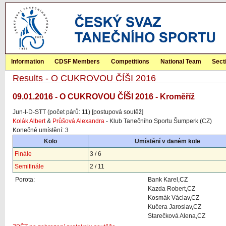
Information
CDSF Members
Competitions
National Team
Sect
Results - O CUKROVOU ČÍŠI 2016
09.01.2016 - O CUKROVOU ČÍŠI 2016 - Kroměříž
Jun-I-D-STT (počet párů: 11) [postupová soutěž]
Kolák Albert
&
Průšová Alexandra
- Klub Tanečního Sportu Šumperk (CZ)
Konečné umístění: 3
Kolo
Umístění v daném kole
Finále
3 / 6
Semifinále
2 / 11
Porota:
Bank Karel,CZ
Kazda Robert,CZ
Kosmák Václav,CZ
Kučera Jaroslav,CZ
Starečková Alena,CZ