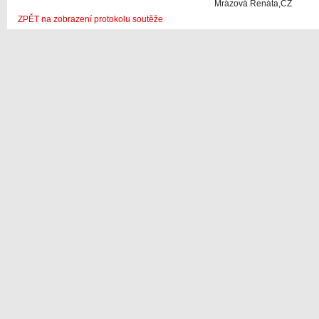
Mrázová Renáta,CZ
ZPĚT na zobrazení protokolu soutěže