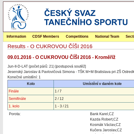
Information
CDSF Members
Competitions
National Team
Sect
Results - O CUKROVOU ČÍŠI 2016
09.01.2016 - O CUKROVOU ČÍŠI 2016 - Kroměříž
Jun-II-D-LAT (počet párů: 21) [postupová soutěž]
Jesenský Jaroslav & Pavlovičová Simona - TŠK M+M Bratislava pri ZŠ Ostred
Konečné umístění: 1
Kolo
Umístění v daném kole
Finále
1 / 7
Semifinále
2 / 12
1. kolo
1 - 3 / 21
Porota:
Bank Karel,CZ
Kazda Robert,CZ
Kosmák Václav,CZ
Kučera Jaroslav,CZ