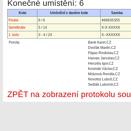
Konečné umístění: 6
Kolo
Umístění v daném kole
Samba
Finále
6 / 6
466635355
Semifinále
5 / 14
X-X-XXXXX
1. kolo
3 - 4 / 24
X--XXXXXX
Porota:
Bank Karel,CZ
Dvořák Martin,CZ
Filgas Rostislav,CZ
Harvan Jaroslav,CZ
Henzély Igor,CZ
Kosmák Václav,CZ
Mrázová Renáta,CZ
Novotný Luboš,CZ
Sedlák Lubomír,CZ
ZPĚT na zobrazení protokolu sou