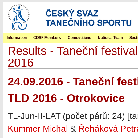
Information
CDSF Members
Competitions
National Team
Sect
Results - Taneční festi
2016
24.09.2016 - Taneční fe
TLD 2016 - Otrokovice
TL-Jun-II-LAT (počet párů: 24) [ta
Kummer Michal
&
Řeháková Petr