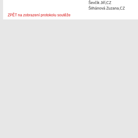
Ševčík Jiří,CZ
Šilhánová Zuzana,CZ
ZPĚT na zobrazení protokolu soutěže