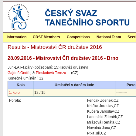
Information
CDSF Members
Competitions
National Team
Sect
Results - Mistrovství ČR družstev 2016
28.09.2016 - Mistrovství ČR družstev 2016 - Brno
Jun-LAT-4.páry (počet párů: 15) [soutěž družstev]
Gajdoš Ondřej
&
Pleskotová Tereza
- . (CZ)
Konečné umístění: 12
Kolo
Umístění v daném kole
Paso
1. kolo
12 / 15
---------
Porota:
Fencak Zdenek,CZ
Krtička Jaroslav,CZ
Kučera Jaroslav,CZ
Landsfeld Zdeněk,CZ
Mrázová Renáta,CZ
Novotná Jana,CZ
Pixa Jiří,CZ