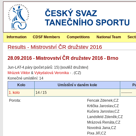
Information
CDSF Members
Competitions
National Team
Sect
Results - Mistrovství ČR družstev 2016
28.09.2016 - Mistrovství ČR družstev 2016 - Brno
Jun-LAT-4.páry (počet párů: 15) [soutěž družstev]
Mrázek Viktor
&
Vykydalová Veronika
- . (CZ)
Konečné umístění: 14
Kolo
Umístění v daném kole
P
1. kolo
14 / 15
---------
Porota:
Fencak Zdenek,CZ
Krtička Jaroslav,CZ
Kučera Jaroslav,CZ
Landsfeld Zdeněk,CZ
Mrázová Renáta,CZ
Novotná Jana,CZ
Pixa Jiří,CZ