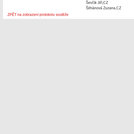
Ševčík Jiří,CZ
Šilhánová Zuzana,CZ
ZPĚT na zobrazení protokolu soutěže