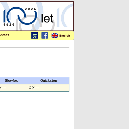
ntact
English
Slowfox
Quickstep
X----
X-X----