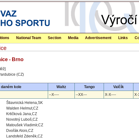
tions
National Team
Section
Media
Advertisement
Links
Co
ice
nice - Brno
těž]
Pardubice (CZ)
v daném kole
Waltz
Tango
Valčík
--X----
--XX---
X-X----
X-
Štiavnická Helena,SK
Walden Helmut,CZ
Krtičková Jana,CZ
Novotný Luboš,CZ
Matoušek Vladimír,CZ
Dvořák Alois,CZ
Landsfeld Zdeněk,CZ