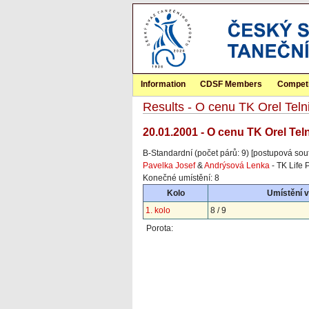
Information
CDSF Members
Competi
Results - O cenu TK Orel Teln
20.01.2001 - O cenu TK Orel Tel
B-Standardní (počet párů: 9) [postupová sou
Pavelka Josef
&
Andrýsová Lenka
- TK Life 
Konečné umístění: 8
Kolo
Umístění 
1. kolo
8 / 9
Porota: