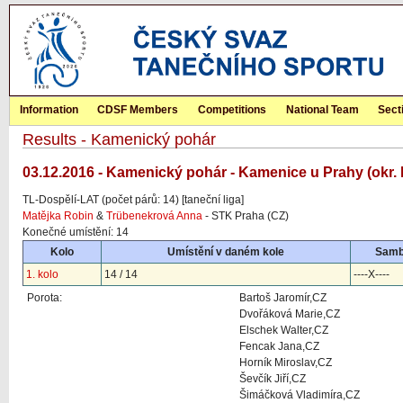
Information
CDSF Members
Competitions
National Team
Sect
Results - Kamenický pohár
03.12.2016 - Kamenický pohár - Kamenice u Prahy (okr. 
TL-Dospělí-LAT (počet párů: 14) [taneční liga]
Matějka Robin
&
Trübenekrová Anna
- STK Praha (CZ)
Konečné umístění: 14
Kolo
Umístění v daném kole
Sam
1. kolo
14 / 14
----X----
Porota:
Bartoš Jaromír,CZ
Dvořáková Marie,CZ
Elschek Walter,CZ
Fencak Jana,CZ
Horník Miroslav,CZ
Ševčík Jiří,CZ
Šimáčková Vladimíra,CZ