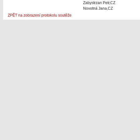
Zabystrzan Petr,CZ
Novotná Jana,CZ
ZPĚT na zobrazení protokolu soutěže