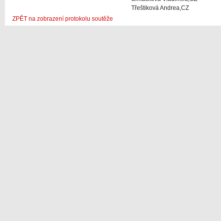
Třeštiková Andrea,CZ
ZPĚT na zobrazení protokolu soutěže