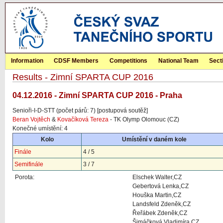
Information
CDSF Members
Competitions
National Team
Sect
Results - Zimní SPARTA CUP 2016
04.12.2016 - Zimní SPARTA CUP 2016 - Praha
Senioři-I-D-STT (počet párů: 7) [postupová soutěž]
Beran Vojtěch
&
Kovačíková Tereza
- TK Olymp Olomouc (CZ)
Konečné umístění: 4
Kolo
Umístění v daném kole
Finále
4 / 5
Semifinále
3 / 7
Porota:
Elschek Walter,CZ
Gebertová Lenka,CZ
Houška Martin,CZ
Landsfeld Zdeněk,CZ
Řeřábek Zdeněk,CZ
Šimáčková Vladimíra,CZ