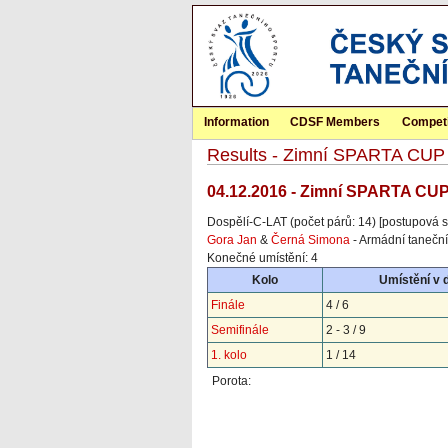
Information
CDSF Members
Competi
Results - Zimní SPARTA CUP
04.12.2016 - Zimní SPARTA CUP
Dospělí-C-LAT (počet párů: 14) [postupová s
Gora Jan
&
Černá Simona
- Armádní taneční
Konečné umístění: 4
Kolo
Umístění v 
Finále
4 / 6
Semifinále
2 - 3 / 9
1. kolo
1 / 14
Porota: