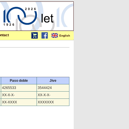
ntact
English
Paso doble
Jive
4265533
3544424
XX-X-X-
XX-X-X-
XX-XXXX
XXXXXXX