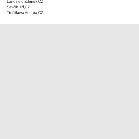
Landsfeld Zdeněk,CZ
Ševčík Jiří,CZ
Třeštiková Andrea,CZ