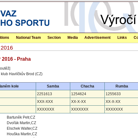
tions
National Team
Section
Media
Advertisement
Links
Co
 2016
 2016 - Praha
outěž]
 klub Havlíčkův Brod (CZ)
daném kole
Samba
Chacha
Rumba
2251613
1254624
1255633
XXX-XXX
XX-X-XX
XX-X-XX
XXXXXXX
XXXXXXX
XXXXXXX
Bartuněk Petr,CZ
Dvořák Martin,CZ
Elschek Walter,CZ
Houška Martin,CZ