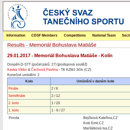
Information
CDSF Members
Competitions
National Team
Sect
Results - Memoriál Bohuslava Matiáše
29.01.2017 - Memoriál Bohuslava Matiáše - Kolín
Dospělí-D-STT (počet párů: 27) [postupová soutěž]
Kavka Viktor
&
Čechová Pavlína
- TK KZMJ Jičín (CZ)
Konečné umístění: 2
Kolo
Umístění v daném kole
Finále
2 / 6
Semifinále
2 / 12
2. kolo
1 / 20
1. kolo
1 - 6 / 27
Porota:
Bejčková Kateřina,CZ
Koki Emil,CZ
Maršálková Iva,CZ