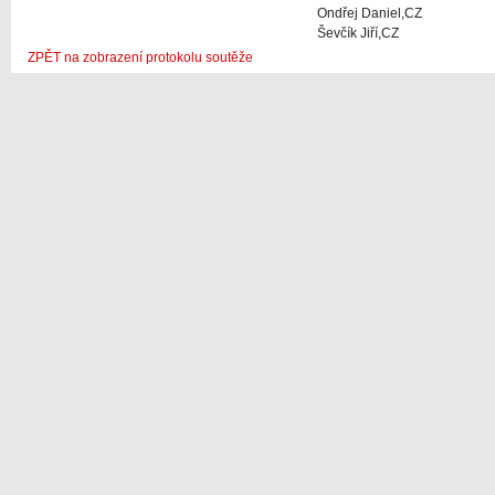
Ondřej Daniel,CZ
Ševčík Jiří,CZ
ZPĚT na zobrazení protokolu soutěže