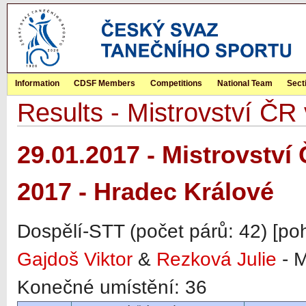
Information
CDSF Members
Competitions
National Team
Sect
Results - Mistrovství ČR
29.01.2017 - Mistrovství
2017 - Hradec Králové
Dospělí-STT (počet párů: 42) [po
Gajdoš Viktor
&
Rezková Julie
- 
Konečné umístění: 36