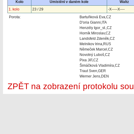
Kolo
Umístění v daném kole
Waltz
1. kolo
23 / 29
-X-----X----
Porota:
Bartuňková Eva,CZ
D'oria Gianni,ITA
Henzély Igor_st.,CZ
Horník Miroslav,CZ
Landsfeld Zdeněk,CZ
Melnikov Irina,RUS
Němeček Marcel,CZ
Novotný Luboš,CZ
Pixa Jiří,CZ
Šimáčková Vladimíra,CZ
Traut Sven,GER
Werner Jens,DEN
ZPĚT na zobrazení protokolu sou