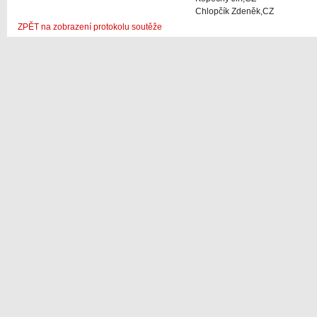
Chlopčík Zdeněk,CZ
ZPĚT na zobrazení protokolu soutěže