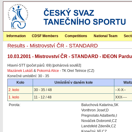
Information
CDSF Members
Competitions
National Team
Sect
Results - Mistrovství ČR - STANDARD
10.03.2001 - Mistrovství ČR - STANDARD - IDEON Pardu
Hlavní-STT (počet párů: 69) [pohárová soutěž]
Mazánek Lukáš
&
Pokorná Alice
- TK Orel Telnice (CZ)
Konečné umístění: 30 - 35
Kolo
Umístění v daném kole
Walt
2. kolo
30 - 35 / 48
--X-X--
1. kolo
11 - 12 / 48
XXX----
Porota:
Baluchová Katarina,SK
Vonthron Josef,D
Pregnolato Adalberto,I
Nováček Dobromil,CZ
Landsfeld Zdeněk,CZ
Kopečný Jiří,CZ