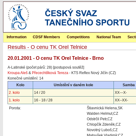
Information
CDSF Members
Competitions
National Team
Sect
Results - O cenu TK Orel Telnice
20.01.2001 - O cenu TK Orel Telnice - Brno
A-Latinské (počet párů: 28) [postupová soutěž]
Kroupa Aleš
&
Přecechtílková Tereza
- KTS Reflex Nový Jičín (CZ)
Konečné umístění: 14
Kolo
Umístění v daném kole
Samba
2. kolo
14 / 20
XX---X-
1. kolo
16 - 18 / 28
XX--XX-
Porota:
Štiavnická Helena,SK
Walden Helmut,CZ
Odstrčil Petr,CZ
Chlopčík Zdeněk,CZ
Novotný Luboš,CZ
Matoušek Vladimír,CZ