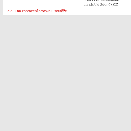
Landsfeld Zdeněk,CZ
ZPĚT na zobrazení protokolu soutěže