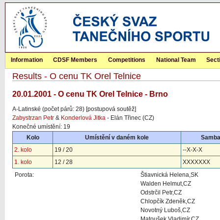
Information
CDSF Members
Competitions
National Team
Sect
Results - O cenu TK Orel Telnice
20.01.2001 - O cenu TK Orel Telnice - Brno
A-Latinské (počet párů: 28) [postupová soutěž]
Zabystrzan Petr
&
Konderlová Jitka
- Elán Třinec (CZ)
Konečné umístění: 19
Kolo
Umístění v daném kole
Samb
2. kolo
19 / 20
--X-X-X
1. kolo
12 / 28
XXXXXXX
Porota:
Štiavnická Helena,SK
Walden Helmut,CZ
Odstrčil Petr,CZ
Chlopčík Zdeněk,CZ
Novotný Luboš,CZ
Matoušek Vladimír,CZ