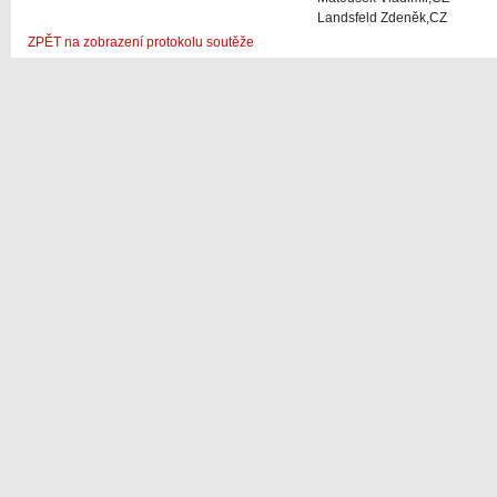
Landsfeld Zdeněk,CZ
ZPĚT na zobrazení protokolu soutěže