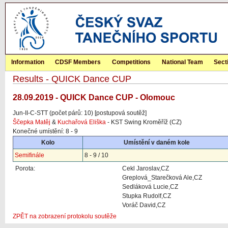
Information
CDSF Members
Competitions
National Team
Sect
Results - QUICK Dance CUP
28.09.2019 - QUICK Dance CUP - Olomouc
Jun-II-C-STT (počet párů: 10) [postupová soutěž]
Ščepka Matěj
&
Kuchařová Eliška
- KST Swing Kroměříž (CZ)
Konečné umístění: 8 - 9
Kolo
Umístění v daném kole
Semifinále
8 - 9 / 10
Porota:
Cekl Jaroslav,CZ
Greplová_Starečková Ale,CZ
Sedláková Lucie,CZ
Stupka Rudolf,CZ
Voráč David,CZ
ZPĚT na zobrazení protokolu soutěže