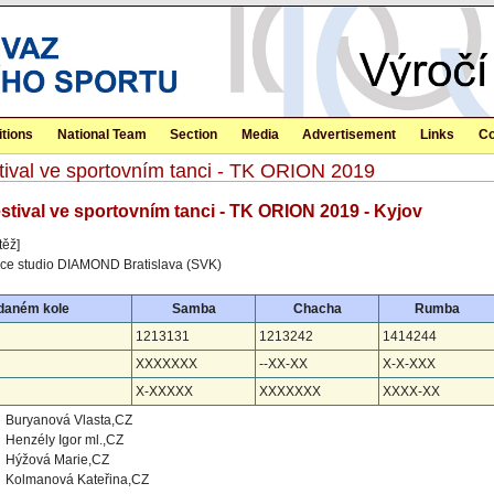
tions
National Team
Section
Media
Advertisement
Links
Co
stival ve sportovním tanci - TK ORION 2019
estival ve sportovním tanci - TK ORION 2019 - Kyjov
těž]
nce studio DIAMOND Bratislava (SVK)
 daném kole
Samba
Chacha
Rumba
1213131
1213242
1414244
XXXXXXX
--XX-XX
X-X-XXX
X-XXXXX
XXXXXXX
XXXX-XX
Buryanová Vlasta,CZ
Henzély Igor ml.,CZ
Hýžová Marie,CZ
Kolmanová Kateřina,CZ