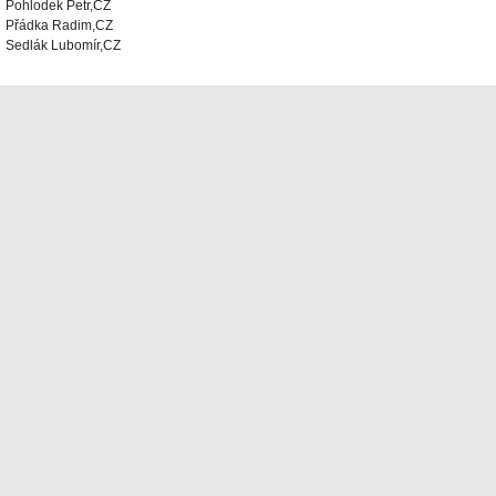
Pohlodek Petr,CZ
Přádka Radim,CZ
Sedlák Lubomír,CZ