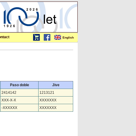
ntact
English
Paso doble
Jive
2414142
1213121
XXX-X-X
XXXXXXX
-XXXXXX
XXXXXXX