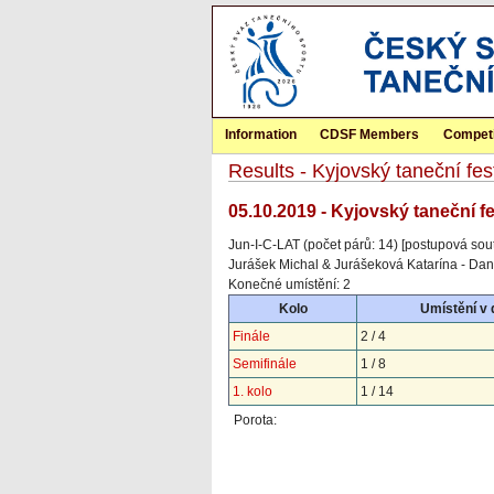
Information
CDSF Members
Competi
Results - Kyjovský taneční fe
05.10.2019 - Kyjovský taneční f
Jun-I-C-LAT (počet párů: 14) [postupová sou
Jurášek Michal & Jurášeková Katarína - Da
Konečné umístění: 2
Kolo
Umístění v
Finále
2 / 4
Semifinále
1 / 8
1. kolo
1 / 14
Porota: