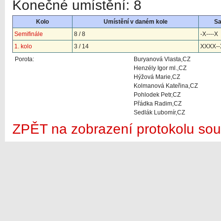
Konečné umístění: 8
Kolo
Umístění v daném kole
S
Semifinále
8 / 8
-X----X
1. kolo
3 / 14
XXXX--
Porota:
Buryanová Vlasta,CZ
Henzély Igor ml.,CZ
Hýžová Marie,CZ
Kolmanová Kateřina,CZ
Pohlodek Petr,CZ
Přádka Radim,CZ
Sedlák Lubomír,CZ
ZPĚT na zobrazení protokolu sou