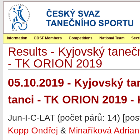
Information
CDSF Members
Competitions
National Team
Sect
Results - Kyjovský tanečn
- TK ORION 2019
05.10.2019 - Kyjovský ta
tanci - TK ORION 2019 -
Jun-I-C-LAT (počet párů: 14) [po
Kopp Ondřej
&
Minaříková Adria