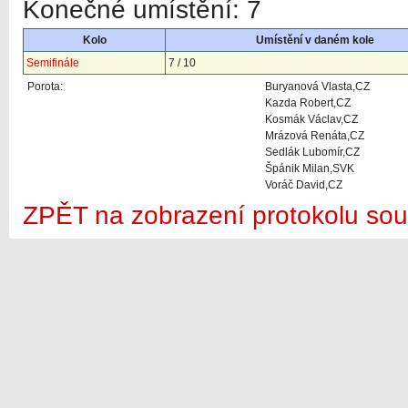
Konečné umístění: 7
Kolo
Umístění v daném kole
Semifinále
7 / 10
Porota:
Buryanová Vlasta,CZ
Kazda Robert,CZ
Kosmák Václav,CZ
Mrázová Renáta,CZ
Sedlák Lubomír,CZ
Špánik Milan,SVK
Voráč David,CZ
ZPĚT na zobrazení protokolu sou