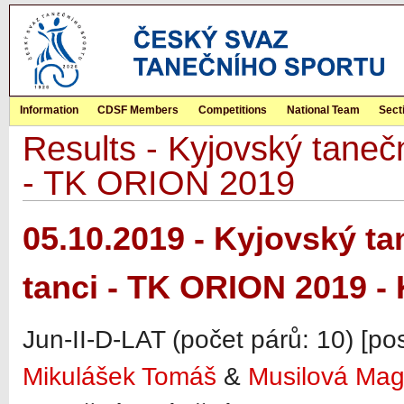
Information
CDSF Members
Competitions
National Team
Sect
Results - Kyjovský tanečn
- TK ORION 2019
05.10.2019 - Kyjovský ta
tanci - TK ORION 2019 -
Jun-II-D-LAT (počet párů: 10) [po
Mikulášek Tomáš
&
Musilová Ma