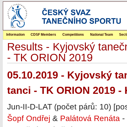
Information
CDSF Members
Competitions
National Team
Sect
Results - Kyjovský tanečn
- TK ORION 2019
05.10.2019 - Kyjovský ta
tanci - TK ORION 2019 -
Jun-II-D-LAT (počet párů: 10) [po
Šopf Ondřej
&
Palátová Renáta
- 