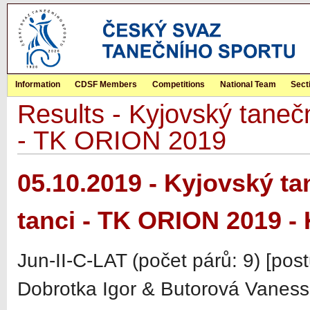
Information
CDSF Members
Competitions
National Team
Sect
Results - Kyjovský tanečn
- TK ORION 2019
05.10.2019 - Kyjovský ta
tanci - TK ORION 2019 -
Jun-II-C-LAT (počet párů: 9) [pos
Dobrotka Igor & Butorová Vanes