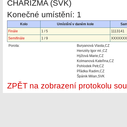
CHARIZMA (SVK)
Konečné umístění: 1
Kolo
Umístění v daném kole
Sa
Finále
1 / 5
1113141
Semifinále
1 / 9
XXXXXXX
Porota:
Buryanová Vlasta,CZ
Henzély Igor ml.,CZ
Hýžová Marie,CZ
Kolmanová Kateřina,CZ
Pohlodek Petr,CZ
Přádka Radim,CZ
Špánik Milan,SVK
ZPĚT na zobrazení protokolu sou