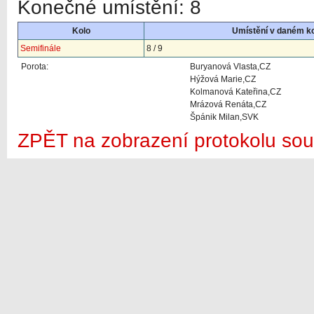
Konečné umístění: 8
Kolo
Umístění v daném k
Semifinále
8 / 9
Porota:
Buryanová Vlasta,CZ
Hýžová Marie,CZ
Kolmanová Kateřina,CZ
Mrázová Renáta,CZ
Špánik Milan,SVK
ZPĚT na zobrazení protokolu sou