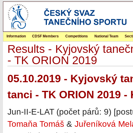
Information
CDSF Members
Competitions
National Team
Sect
Results - Kyjovský tanečn
- TK ORION 2019
05.10.2019 - Kyjovský ta
tanci - TK ORION 2019 -
Jun-II-E-LAT (počet párů: 9) [pos
Tomaňa Tomáš
&
Juřeníková Mel