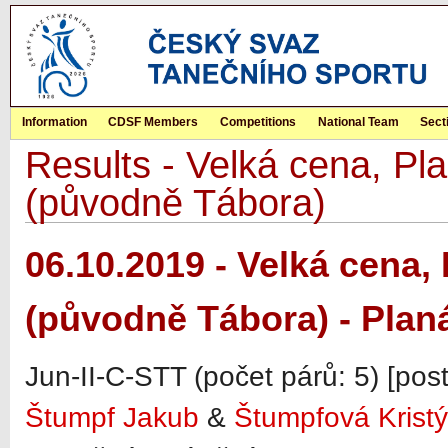
Information
CDSF Members
Competitions
National Team
Sect
Results - Velká cena, Pla
(původně Tábora)
06.10.2019 - Velká cena, 
(původně Tábora) - Plan
Jun-II-C-STT (počet párů: 5) [pos
Štumpf Jakub
&
Štumpfová Krist