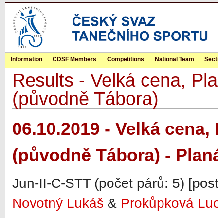
Information
CDSF Members
Competitions
National Team
Sect
Results - Velká cena, Pla
(původně Tábora)
06.10.2019 - Velká cena, 
(původně Tábora) - Plan
Jun-II-C-STT (počet párů: 5) [pos
Novotný Lukáš
&
Prokůpková Luc