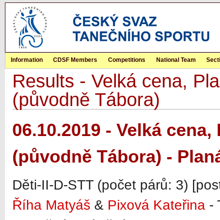
Information
CDSF Members
Competitions
National Team
Sect
Results - Velká cena, Pla
(původně Tábora)
06.10.2019 - Velká cena, 
(původně Tábora) - Plan
Děti-II-D-STT (počet párů: 3) [po
Říha Matyáš
&
Pixová Kateřina
- 